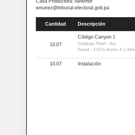
Casa Productora: Newmor
wnunez@tribunal-electoral.gob.pa
Cantidad
Descripción
Código Canyon 1
Catálogo Patel - Asc
10.07
Pared - 3.57m Ancho X 2.44m
10.07
Instalación