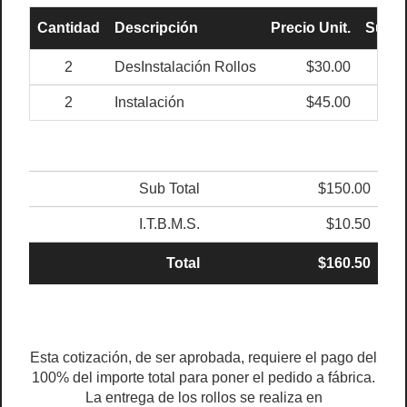
Cantidad
Descripción
Precio Unit.
Sub T
2
DesInstalación Rollos
$30.00
$6
2
Instalación
$45.00
$9
Sub Total
$150.00
I.T.B.M.S.
$10.50
Total
$160.50
Esta cotización, de ser aprobada, requiere el pago del
100% del importe total para poner el pedido a fábrica.
La entrega de los rollos se realiza en