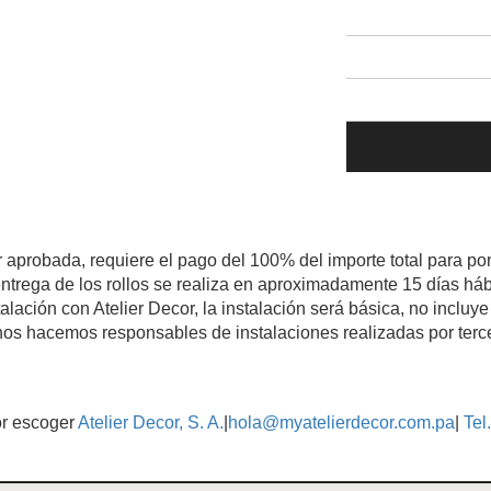
r aprobada, requiere el pago del 100% del importe total para pon
ntrega de los rollos se realiza en aproximadamente 15 días háb
talación con Atelier Decor, la instalación será básica, no inclu
os hacemos responsables de instalaciones realizadas por terc
or escoger
Atelier Decor, S. A.
|
hola@myatelierdecor.com.pa
|
Tel