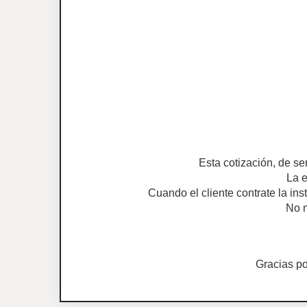
Esta cotización, de se
La e
Cuando el cliente contrate la ins
No n
Gracias p