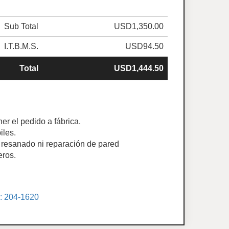
Sub Total
USD1,350.00
I.T.B.M.S.
USD94.50
Total
USD1,444.50
er el pedido a fábrica.
iles.
ye resanado ni reparación de pared
eros.
.: 204-1620