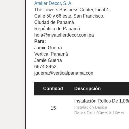
Atelier Decor, S. A.
The Towers Business Center, local 4
Calle 50 y 66 este, San Francisco.
Ciudad de Panamá
República de Panamá
hola@myatelierdecor.com.pa
Para:
Jamie Guerra
Vertical Panamá
Jamie Guerra
6674-8452
jguerra@verticalpanama.con
Cantidad
Descripción
Instalación Rollos De 1.0
Instalación Básica
15
Rollos De 1.06mts X 10mts