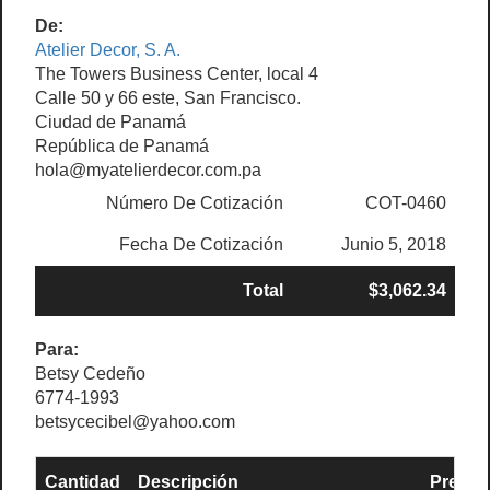
De:
Atelier Decor, S. A.
The Towers Business Center, local 4
Calle 50 y 66 este, San Francisco.
Ciudad de Panamá
República de Panamá
hola@myatelierdecor.com.pa
Número De Cotización
COT-0460
Fecha De Cotización
Junio 5, 2018
Total
$3,062.34
Para:
Betsy Cedeño
6774-1993
betsycecibel@yahoo.com
Cantidad
Descripción
Precio 