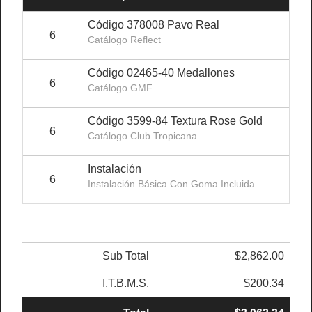
Código 378008 Pavo Real
6
$19
Catálogo Reflect
Código 02465-40 Medallones
6
$14
Catálogo GMF
Código 3599-84 Textura Rose Gold
6
$15
Catálogo Club Tropicana
Instalación
6
$
Instalación Básica Con Goma Incluida
Sub Total
$2,862.00
I.T.B.M.S.
$200.34