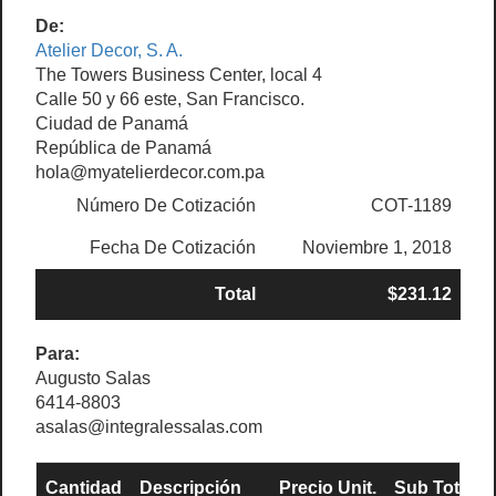
De:
Atelier Decor, S. A.
The Towers Business Center, local 4
Calle 50 y 66 este, San Francisco.
Ciudad de Panamá
República de Panamá
hola@myatelierdecor.com.pa
Número De Cotización
COT-1189
Fecha De Cotización
Noviembre 1, 2018
Total
$231.12
Para:
Augusto Salas
6414-8803
asalas@integralessalas.com
Cantidad
Descripción
Precio Unit.
Sub Total