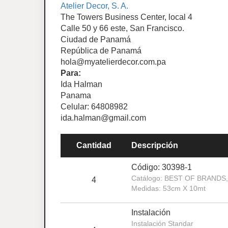
Atelier Decor, S. A.
The Towers Business Center, local 4
Calle 50 y 66 este, San Francisco.
Ciudad de Panamá
República de Panamá
hola@myatelierdecor.com.pa
Para:
Ida Halman
Panama
Celular: 64808982
ida.halman@gmail.com
Cantidad
Descripción
Código: 30398-1
Catálogo: BEST OF BRANDS, 
4
Medidas: 53cm X 10mt
Instalación
Instalación Standar