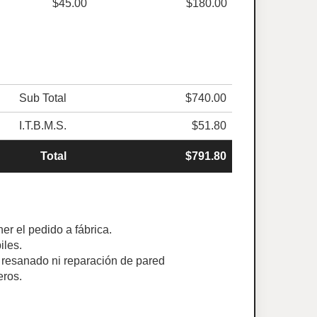
$45.00
$180.00
Sub Total
$740.00
I.T.B.M.S.
$51.80
Total
$791.80
er el pedido a fábrica.
iles.
ye resanado ni reparación de pared
eros.