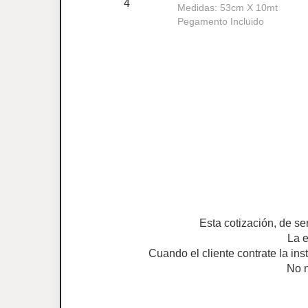
4
Medidas: 53cm X 10mt
Pegamento Incluido
Esta cotización, de se
La e
Cuando el cliente contrate la ins
No n