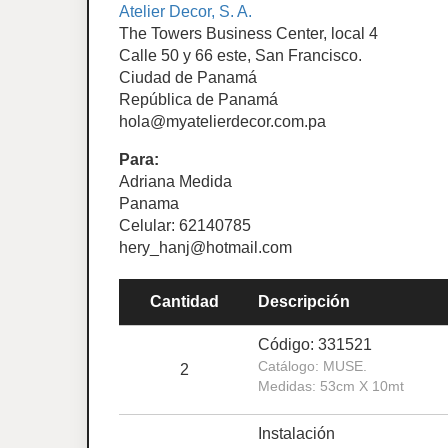
Atelier Decor, S. A.
The Towers Business Center, local 4
Calle 50 y 66 este, San Francisco.
Ciudad de Panamá
República de Panamá
hola@myatelierdecor.com.pa
Para:
Adriana Medida
Panama
Celular: 62140785
hery_hanj@hotmail.com
Cantidad
Descripción
Código: 331521
Catálogo: MUSE.
2
Medidas: 53cm X 10mt
Instalación