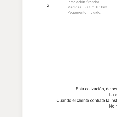
Instalación Standar
2
Medidas: 53 Cm X 10mt
Pegamento Incluido.
Esta cotización, de se
La e
Cuando el cliente contrate la ins
No n