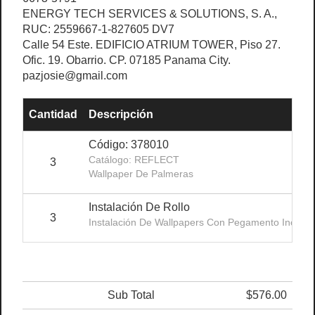
ENERGY TECH SERVICES & SOLUTIONS, S. A.,
RUC: 2559667-1-827605 DV7
Calle 54 Este. EDIFICIO ATRIUM TOWER, Piso 27.
Ofic. 19. Obarrio. CP. 07185 Panama City.
pazjosie@gmail.com
Cantidad
Descripción
Código: 378010
Catálogo: REFLECT
3
Wallpaper De Palmeras
Instalación De Rollo
3
Instalación De Wallpapers Con Pegamento Incluido
Sub Total
$576.00