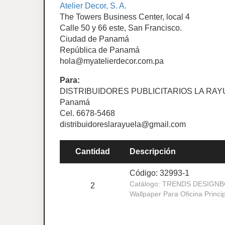
Atelier Decor, S. A.
The Towers Business Center, local 4
Calle 50 y 66 este, San Francisco.
Ciudad de Panamá
República de Panamá
hola@myatelierdecor.com.pa
Para:
DISTRIBUIDORES PUBLICITARIOS LA RA
Panamá
Cel. 6678-5468
distribuidoreslarayuela@gmail.com
Cantidad
Descripción
Código: 32993-1
Catálogo: TRENDS DESIGN
2
Wallpaper Para Oficina Princ