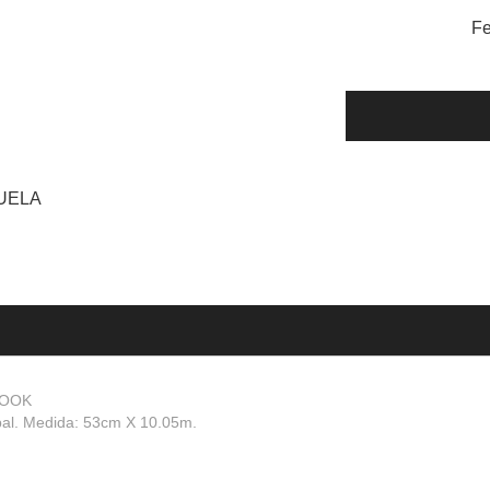
Fe
YUELA
BOOK
ipal. Medida: 53cm X 10.05m.