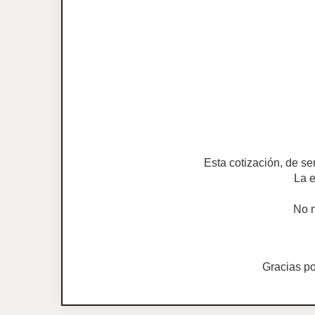
Esta cotización, de se
La e
No n
Gracias p