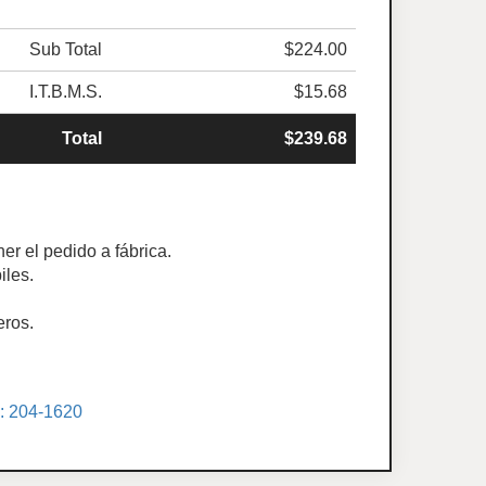
Sub Total
$224.00
I.T.B.M.S.
$15.68
Total
$239.68
er el pedido a fábrica.
iles.
eros.
.: 204-1620