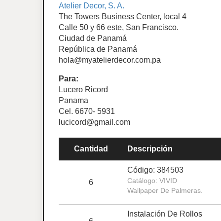
Atelier Decor, S. A.
The Towers Business Center, local 4
Calle 50 y 66 este, San Francisco.
Ciudad de Panamá
República de Panamá
hola@myatelierdecor.com.pa
Para:
Lucero Ricord
Panama
Cel. 6670- 5931
lucicord@gmail.com
Cantidad
Descripción
Código: 384503
Catálogo: VIVID
6
Wallpaper De Palmeras.
Instalación De Rollos