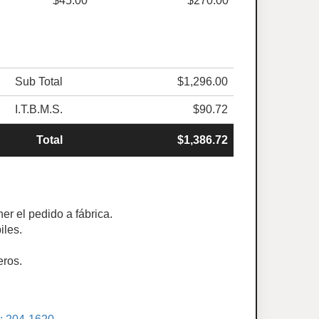
$45.00
$270.00
Sub Total
$1,296.00
I.T.B.M.S.
$90.72
Total
$1,386.72
er el pedido a fábrica.
iles.
eros.