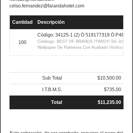
celso.fernandez@farandahotel.com
Cantidad
Descripción
Código: 34125-1 (2) Ó 519177319 Ó P4690
Catálogo: BEST OF BRANDS /TWIGY/ SG JUNG 
100
Wallpaper De Palmeras Con Acabado Vinílico. Di
Sub Total
$10,500.00
I.T.B.M.S.
$735.00
Total
$11,235.00