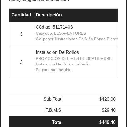
Cantidad
Descripción
Código: 51171403
Catálogo: LES AVENTURES
3
Wallpaper Ilustraciones De Niña Fondo Blanco. M
Instalación De Rollos
PROMOCIÓN DEL MES DE SEPTIEMBRE.
3
Instalación De Rollos De 5m2.
Pegamento Incluido.
Sub Total
$420.00
I.T.B.M.S.
$29.40
Total
$449.40