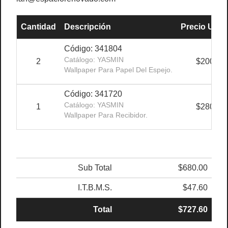
Cantidad
Descripción
Precio Unit.
Código: 341804
Catálogo: YASMIN
2
$200.00
Wallpaper Para Papel Del Espejo.
Código: 341720
Catálogo: YASMIN
1
$280.00
Wallpaper Para Recibidor.
Sub Total
$680.00
I.T.B.M.S.
$47.60
Total
$727.60