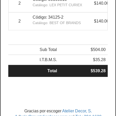
2
$140.00
Catálogo: LEX PETIT CURIEX
Código: 34125-2
2
$140.00
Catálogo: BEST OF BRANDS
Sub Total
$504.00
I.T.B.M.S.
$35.28
Total
$539.28
Gracias por escoger
Atelier Decor, S.