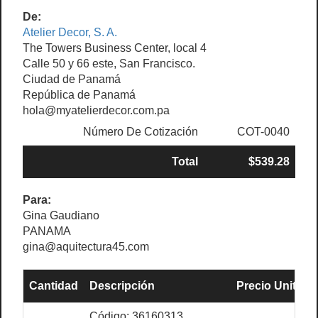
De:
Atelier Decor, S. A.
The Towers Business Center, local 4
Calle 50 y 66 este, San Francisco.
Ciudad de Panamá
República de Panamá
hola@myatelierdecor.com.pa
Número De Cotización
COT-0040
Total
$539.28
Para:
Gina Gaudiano
PANAMA
gina@aquitectura45.com
Cantidad
Descripción
Precio Unit.
S
Código: 36160313