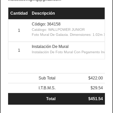
Cantidad
Descripción
Código: 364158
Catálogo: WALLPOWER JUNIOR
1
Foto Mural De Galaxia. Dimensiones: 1.02m X 2.
Instalación De Mural
1
Instalación De Foto Mural Con Pegamento Incluido
Sub Total
$422.00
I.T.B.M.S.
$29.54
Total
$451.54