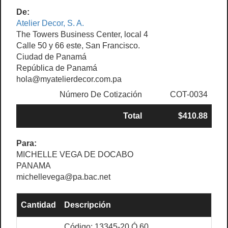
De:
Atelier Decor, S. A.
The Towers Business Center, local 4
Calle 50 y 66 este, San Francisco.
Ciudad de Panamá
República de Panamá
hola@myatelierdecor.com.pa
Número De Cotización
COT-0034
Total
$410.88
Para:
MICHELLE VEGA DE DOCABO
PANAMA
michellevega@pa.bac.net
Cantidad
Descripción
Código: 13345-20 Ó 60