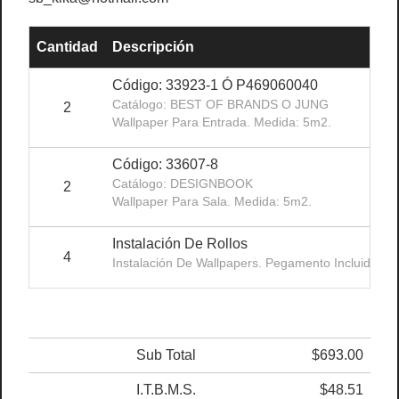
Cantidad
Descripción
Código: 33923-1 Ó P469060040
Catálogo: BEST OF BRANDS O JUNG
2
Wallpaper Para Entrada. Medida: 5m2.
Código: 33607-8
Catálogo: DESIGNBOOK
2
Wallpaper Para Sala. Medida: 5m2.
Instalación De Rollos
4
Instalación De Wallpapers. Pegamento Incluido.
Sub Total
$693.00
I.T.B.M.S.
$48.51