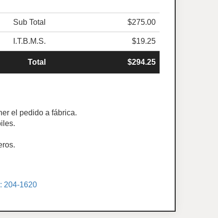
Sub Total
$275.00
I.T.B.M.S.
$19.25
Total
$294.25
er el pedido a fábrica.
iles.
eros.
.: 204-1620