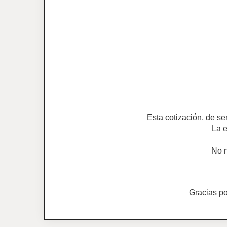
Esta cotización, de se
La e
No n
Gracias p