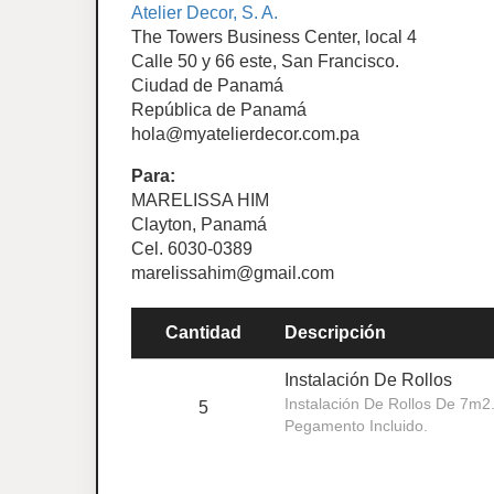
Atelier Decor, S. A.
The Towers Business Center, local 4
Calle 50 y 66 este, San Francisco.
Ciudad de Panamá
República de Panamá
hola@myatelierdecor.com.pa
Para:
MARELISSA HIM
Clayton, Panamá
Cel. 6030-0389
marelissahim@gmail.com
Cantidad
Descripción
Instalación De Rollos
Instalación De Rollos De 7m2
5
Pegamento Incluido.