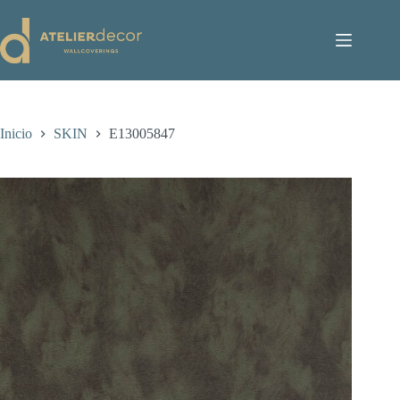
Saltar
al
contenido
Inicio
SKIN
E13005847