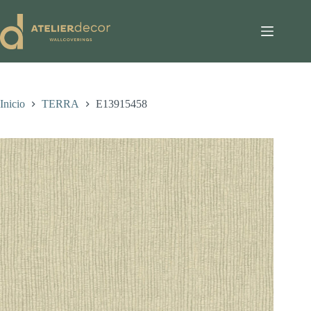
Saltar
al
contenido
Inicio
TERRA
E13915458