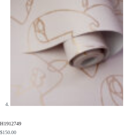
H1912749
$
150.00