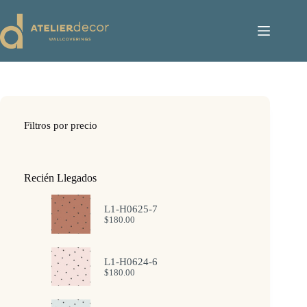
Saltar
al
contenido
Filtros por precio
Recién Llegados
L1-H0625-7
$
180.00
L1-H0624-6
$
180.00