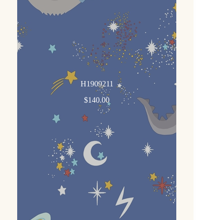
H1909211
$
140.00