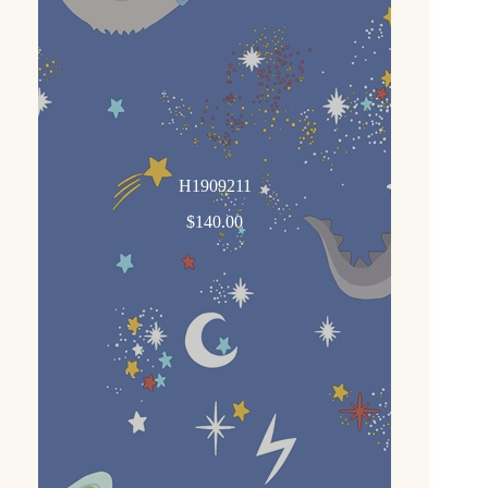
H1909211
$
140.00