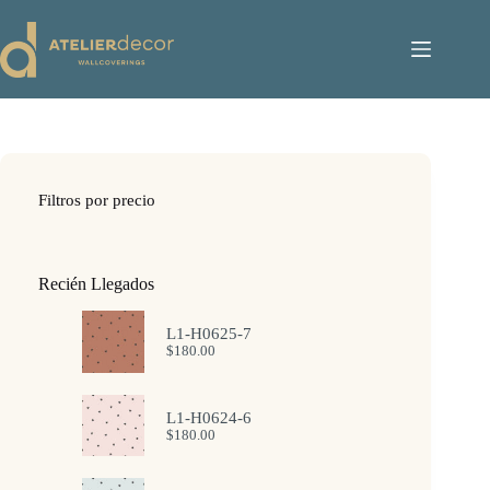
Saltar
al
contenido
Filtros por precio
Recién Llegados
L1-H0625-7
$
180.00
L1-H0624-6
$
180.00